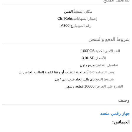
مكان المنشأ:
الصين
إصدار الشهادات:
CE ,Rohs
رقم الموديل:
ع-M300
شروط الدفع والشحن
الحد الأدنى لكمية:
100PCS
الأسعار:
3.0USD
تفاصيل التغليف:
مربع ملون
وقت التسليم:
3-5 أيام لعينة الطلب أو وفقا لكمية الطلب الخاص بك
شروط الدفع:
باي بال، اتحاد غرب، تي / تي
القدرة على العرض:
10000 قطعة / شهر
وصف
جهاز رقمي متعدد
الخصائص: